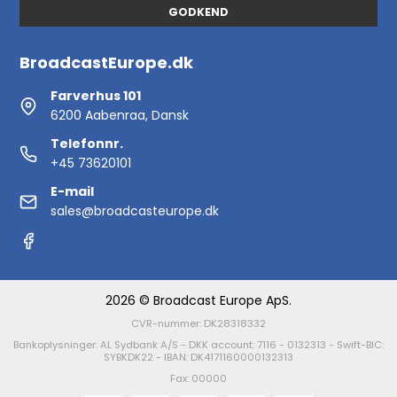
GODKEND
BroadcastEurope.dk
Farverhus 101
6200 Aabenraa, Dansk
Telefonnr.
+45 73620101
E-mail
sales@broadcasteurope.dk
2026 © Broadcast Europe ApS.
CVR-nummer: DK28318332
Bankoplysninger: AL Sydbank A/S - DKK account: 7116 - 0132313 - Swift-BIC:
SYBKDK22 - IBAN: DK4171160000132313
Fax: 00000