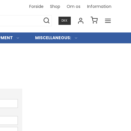
Forside
Shop
Om os
Information
Konkurre
DKK
PMENT
MISCELLANEOUS: