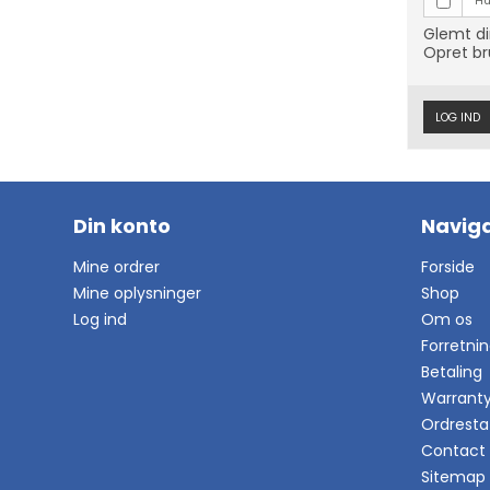
Hu
Glemt d
Opret br
LOG IND
Din konto
Naviga
Mine ordrer
Forside
Mine oplysninger
Shop
Log ind
Om os
Forretni
Betaling
Warrant
Ordresta
Contact
Sitemap