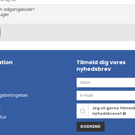
sk log ind
in adgangskode?
uger
tion
Tilmeld dig vores
nyhedsbrev
ngsbetingelser
Jeg vil gerne tilmel
y
nyhedsbrevet
tus
GODKEND