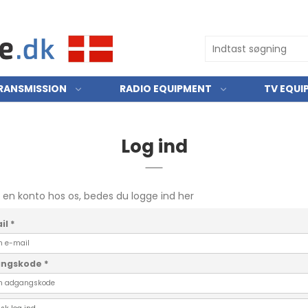
RANSMISSION
RADIO EQUIPMENT
TV EQUI
Log ind
r en konto hos os, bedes du logge ind her
il
*
angskode
*