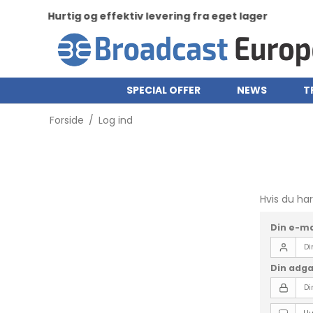
Hurtig og effektiv levering fra eget lager
SPECIAL OFFER
NEWS
T
Forside
/
Log ind
Hvis du ha
Din e-ma
Din adg