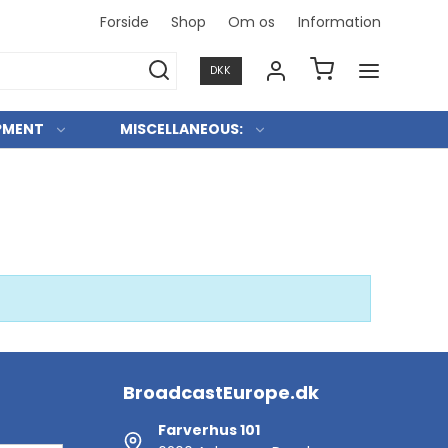
Forside
Shop
Om os
Information
Konkurre
DKK
PMENT
MISCELLANEOUS:
BroadcastEurope.dk
Farverhus 101