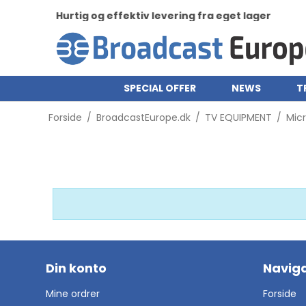
Hurtig og effektiv levering fra eget lager
SPECIAL OFFER
NEWS
T
Forside
/
BroadcastEurope.dk
/
TV EQUIPMENT
/
Mic
Din konto
Naviga
Mine ordrer
Forside