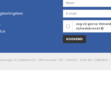
ngsbetingelser
Jeg vil gerne tilmel
y
nyhedsbrevet
tus
GODKEND
ysninger: AL Sydbank A/S - DKK account: 7116 - 0132313 - Swift-BIC: SYBKDK22 