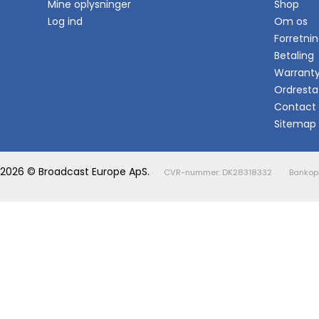
Mine oplysninger
Shop
Log ind
Om os
Forretni
Betaling
Warrant
Ordresta
Contact
Sitemap
2026 © Broadcast Europe ApS.
CVR-nummer: DK28318332
Bankopl