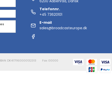
6200 Aabenraa, Dansk
Telefonnr.
+45 73620101
E-mail
des
sales@broadcasteurope.dk
- IBAN: DK4171160000132313
Fax: 00000