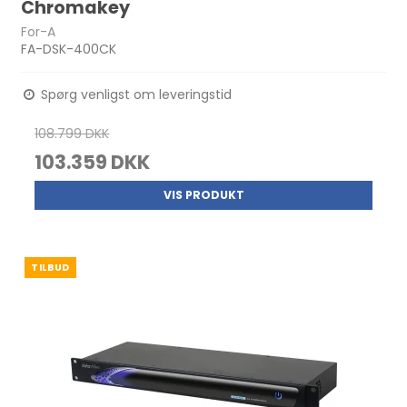
Chromakey
For-A
FA-DSK-400CK
Spørg venligst om leveringstid
108.799 DKK
103.359 DKK
VIS PRODUKT
TILBUD