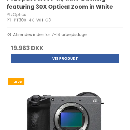
featuring 30X Optical Zoom in White
PtzOptics
PT-PT30X-4K-WH-G3
Afsendes indenfor 7-14 arbejdsdage
19.963 DKK
VIS PRODUKT
TILBUD