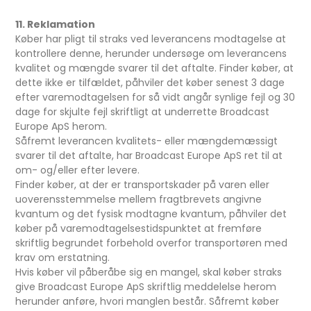
11. Reklamation
Køber har pligt til straks ved leverancens modtagelse at
kontrollere denne, herunder undersøge om leverancens
kvalitet og mængde svarer til det aftalte. Finder køber, at
dette ikke er tilfældet, påhviler det køber senest 3 dage
efter varemodtagelsen for så vidt angår synlige fejl og 30
dage for skjulte fejl skriftligt at underrette Broadcast
Europe ApS herom.
Såfremt leverancen kvalitets- eller mængdemæssigt
svarer til det aftalte, har Broadcast Europe ApS ret til at
om- og/eller efter levere.
Finder køber, at der er transportskader på varen eller
uoverensstemmelse mellem fragtbrevets angivne
kvantum og det fysisk modtagne kvantum, påhviler det
køber på varemodtagelsestidspunktet at fremføre
skriftlig begrundet forbehold overfor transportøren med
krav om erstatning.
Hvis køber vil påberåbe sig en mangel, skal køber straks
give Broadcast Europe ApS skriftlig meddelelse herom
herunder anføre, hvori manglen består. Såfremt køber