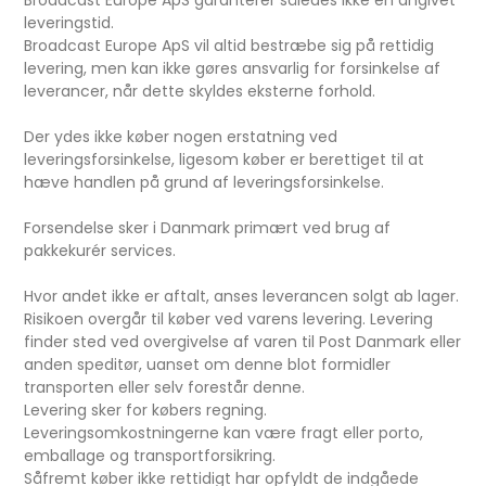
Broadcast Europe ApS garanterer således ikke en angivet
leveringstid.
Broadcast Europe ApS vil altid bestræbe sig på rettidig
levering, men kan ikke gøres ansvarlig for forsinkelse af
leverancer, når dette skyldes eksterne forhold.
Der ydes ikke køber nogen erstatning ved
leveringsforsinkelse, ligesom køber er berettiget til at
hæve handlen på grund af leveringsforsinkelse.
Forsendelse sker i Danmark primært ved brug af
pakkekurér services.
Hvor andet ikke er aftalt, anses leverancen solgt ab lager.
Risikoen overgår til køber ved varens levering. Levering
finder sted ved overgivelse af varen til Post Danmark eller
anden speditør, uanset om denne blot formidler
transporten eller selv forestår denne.
Levering sker for købers regning.
Leveringsomkostningerne kan være fragt eller porto,
emballage og transportforsikring.
Såfremt køber ikke rettidigt har opfyldt de indgåede