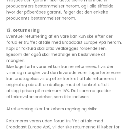
Tilbydes der ”garanti” sker dette alene i henhold til
producenters bestemmelser herom, og i alle tilfælde
hvor der påberåbes garanti, følger det den enkelte
producents bestemmelser herom.
13. Returnering
Eventuel returnering af en vare kan kun ske efter der
forud er truffet aftale med Broadcast Europe ApS herom.
Kopi af faktura skal altid vedlægges forsendelsen,
ligesom der også skal medfølge en beskrivelse af
manglen.
Ikke lagerførte varer vil kun kunne returneres, hvis der
viser sig mangler ved den leverede vare. Lagerførte varer
kan undtagelsesvis og efter konkret aftale returneres i
original og ubrudt emballage mod et konkret aftalt
afslag i prisen på minimum 15%. Det samme gælder
efterkravsforsendelser, som ikke indløses.
Al returnering sker for købers regning og risiko.
Returneres varen uden forud truffet aftale med
Broadcast Europe ApS, vil der ske returnering til køber for