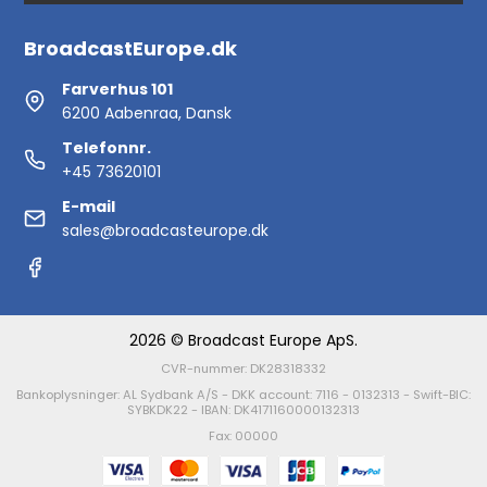
BroadcastEurope.dk
Farverhus 101
6200 Aabenraa, Dansk
Telefonnr.
+45 73620101
E-mail
sales@broadcasteurope.dk
2026 © Broadcast Europe ApS.
CVR-nummer: DK28318332
Bankoplysninger: AL Sydbank A/S - DKK account: 7116 - 0132313 - Swift-BIC:
SYBKDK22 - IBAN: DK4171160000132313
Fax: 00000