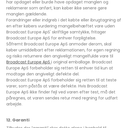
har opdaget eller burde have opdaget manglen og
reklamerer som anført, kan køber ikke senere gøre
manglen gældende.
Forandringer eller indgreb i det købte eller ibrugtagning af
en efter købers vurdering mangelbehæftet vare uden
Broadcast Europe ApS' skriftlige samtykke, fritager
Broadcast Europe ApS for enhver forpligtelse.
Såfremt Broadcast Europe ApS anmoder derom, skal
køber umiddelbart efter reklamationen, for egen regning
og risiko returnere den angiveligt mangelfulde vare til
Broadcast Europe ApS
i original emballage. Broadcast
Europe ApS forbeholder sig retten til enhver tid kun at
modtage den angiveligt defekte del.
Broadcast Europe ApS forbeholder sig retten til at teste
varer, som påstås at være defekte. Hvis Broadcast
Europe ApS ikke finder fejl ved varen efter test, må det
påregnes, at varen sendes retur med regning for udført
arbejde.
12. Garanti