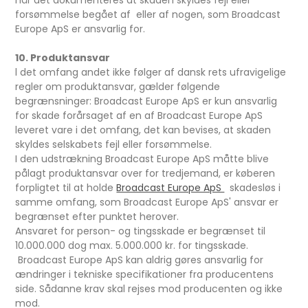
når det dokumenteres at skaden skyldes fejl eller
forsømmelse begået af eller af nogen, som Broadcast
Europe ApS er ansvarlig for.
10. Produktansvar
l det omfang andet ikke følger af dansk rets ufravigelige
regler om produktansvar, gælder følgende
begrænsninger: Broadcast Europe ApS er kun ansvarlig
for skade forårsaget af en af Broadcast Europe ApS
leveret vare i det omfang, det kan bevises, at skaden
skyldes selskabets fejl eller forsømmelse.
I den udstrækning Broadcast Europe ApS måtte blive
pålagt produktansvar over for tredjemand, er køberen
forpligtet til at holde
Broadcast Europe ApS
skadesløs i
samme omfang, som Broadcast Europe ApS' ansvar er
begrænset efter punktet herover.
Ansvaret for person- og tingsskade er begrænset til
10.000.000 dog max. 5.000.000 kr. for tingsskade.
Broadcast Europe ApS kan aldrig gøres ansvarlig for
ændringer i tekniske specifikationer fra producentens
side. Sådanne krav skal rejses mod producenten og ikke
mod.