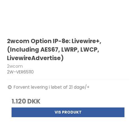
2wcom Option IP-8e: Livewire+,
(Including AES67, LWRP, LWCP,
LivewireAdvertise)
2wcom
2W-VER65110
Forvent levering i løbet af 21 dage/+
1.120 DKK
VIS PRODUKT